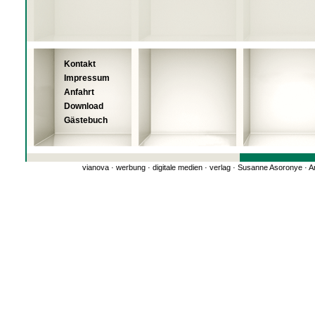
Kontakt
Impressum
Anfahrt
Download
Gästebuch
vianova · werbung · digitale medien · verlag · Susanne Asoronye ·